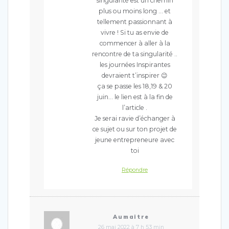
singularité est un chemin
plus ou moins long … et
tellement passionnant à
vivre ! Si tu as envie de
commencer à aller à la
rencontre de ta singularité ..
les journées Inspirantes
devraient t’inspirer 😉
ça se passe les 18,19 & 20
juin… le lien est à la fin de
l’article .
Je serai ravie d’échanger à
ce sujet ou sur ton projet de
jeune entrepreneure avec
toi
Répondre
Aumaitre
26 mai 2022 à 7 h 53 min