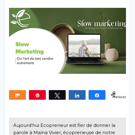
0
Partagez
Épingle
Tweetez
Partagez
Partagez
PARTAGES
Aujourd’hui Ecopreneur est fier de donner la
parole à Maïna Vivier, écopreneuse de notre