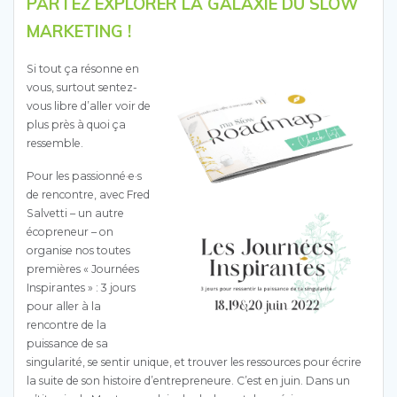
PARTEZ EXPLORER LA GALAXIE DU SLOW
MARKETING !
Si tout ça résonne en
vous, surtout sentez-
vous libre d’aller voir de
plus près à quoi ça
ressemble.
Pour les passionné·e·s
de rencontre, avec Fred
Salvetti – un autre
écopreneur – on
organise nos toutes
premières
« Journées
Inspirantes »
: 3 jours
pour
aller à la
rencontre de la
puissance de sa
singularité, se sentir unique, et trouver les ressources pour écrire
la suite de son histoire d’entrepreneure
. C’est en juin. Dans un