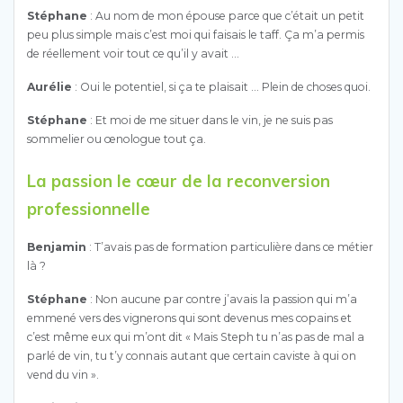
Stéphane
: Au nom de mon épouse parce que c’était un petit
peu plus simple mais c’est moi qui faisais le taff. Ça m’a permis
de réellement voir tout ce qu’il y avait …
Aurélie
: Oui le potentiel, si ça te plaisait … Plein de choses quoi.
Stéphane
: Et moi de me situer dans le vin, je ne suis pas
sommelier ou œnologue tout ça.
La passion le cœur de la reconversion
professionnelle
Benjamin
: T’avais pas de formation particulière dans ce métier
là ?
Stéphane
: Non aucune par contre j’avais la passion qui m’a
emmené vers des vignerons qui sont devenus mes copains et
c’est même eux qui m’ont dit « Mais Steph tu n’as pas de mal a
parlé de vin, tu t’y connais autant que certain caviste à qui on
vend du vin ».