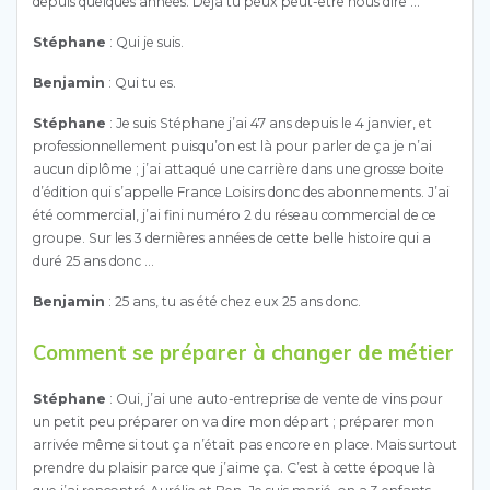
depuis quelques années. Déjà tu peux peut-être nous dire …
Stéphane
: Qui je suis.
Benjamin
: Qui tu es.
Stéphane
: Je suis Stéphane j’ai 47 ans depuis le 4 janvier, et
professionnellement puisqu’on est là pour parler de ça je n’ai
aucun diplôme ; j’ai attaqué une carrière dans une grosse boite
d’édition qui s’appelle France Loisirs donc des abonnements. J’ai
été commercial, j’ai fini numéro 2 du réseau commercial de ce
groupe. Sur les 3 dernières années de cette belle histoire qui a
duré 25 ans donc …
Benjamin
: 25 ans, tu as été chez eux 25 ans donc.
Comment se préparer à changer de métier
Stéphane
: Oui, j’ai une auto-entreprise de vente de vins pour
un petit peu préparer on va dire mon départ ; préparer mon
arrivée même si tout ça n’était pas encore en place. Mais surtout
prendre du plaisir parce que j’aime ça. C’est à cette époque là