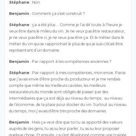
Stéphane
: Non.
Benjamin
: Comment ça s’est construit ?
Stéphane
: ça a été plus … Comme je l’ai dit toute à l’heure je
veux être dans le milieu du vin. Je ne veux pas être restaurateur,
je ne veux pas être ci, je ne veux pas être ça. Et le métier dans le
métier du vin qui se rapprochait le plus de qui je suis c’était être
représentant d’un domaine.
Benjamin
: Par rapport à tes compétences anciennes ?
Stéphane
: Par rapport à mes compétences, mon envie. Parce
que j’avais envie d’être proche du producteur et je me rendais
compte que même les meilleurs cavistes, les meilleurs
restaurateurs du monde sont obligés de passer par des
intermédiaires que ça soit déjà au niveau du temps ; au niveau
de l’économie, de la place pour stocker du vin. Surtout au niveau
du temps, moi j’avais d’être très proche des domaines.
Benjamin
: Mais ça veut dire que toi tu as apporté des valeurs
auprès de ces gens, tu as su leur parler, tu as su leur proposer
quelque chose. Et ensuite, ça s’est développé comme une trainée