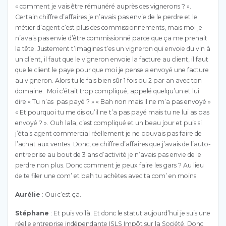
« comment je vais être rémunéré auprès des vignerons ? ».
Certain chiffre d’affaires je n’avais pas envie de le perdre et le
métier d’agent c’est plus des commissionnements, mais moi je
n’avais pas envie d’être commissionné parce que ça me prenait
la tête. Justement t’imagines t’es un vigneron qui envoie du vin à
un client, il faut que le vigneron envoie la facture au client, il faut
que le client le paye pour que moi je pense a envoyé une facture
au vigneron. Alors tu le fais bien sûr 1 fois ou 2 par an avec ton
domaine.
Moi c’était trop compliqué, appelé quelqu’un et lui
dire « Tu n’as
pas payé ? » « Bah non mais il ne m’a pas envoyé »
« Et pourquoi tu me dis qu’il ne t’a pas payé mais tu ne lui as pas
envoyé ? ». Ouh lala, c’est compliqué et un beau jour et puis si
j’étais agent commercial réellement je ne pouvais pas faire de
l’achat aux ventes. Donc, ce chiffre d’affaires que j’avais de l’auto-
entreprise au bout de 3 ans d’activité je n’avais pas envie de le
perdre non plus. Donc comment je peux faire les gars ? Au lieu
de te filer une com’ et bah tu achètes avec ta com’ en moins
Aurélie
: Oui c’est ça.
Stéphane
: Et puis voilà. Et donc le statut aujourd’hui je suis une
réelle entreprise indépendante ISLS Impôt sur la Société. Donc