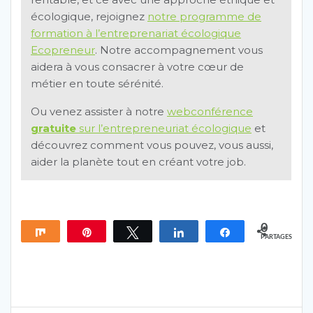
écologique, rejoignez
notre programme de
formation à l’entreprenariat écologique
Ecopreneur
. Notre accompagnement vous
aidera à vous consacrer à votre cœur de
métier en toute sérénité.
Ou venez assister à notre
webconférence
gratuite
sur l’entrepreneuriat écologique
et
découvrez comment vous pouvez, vous aussi,
aider la planète tout en créant votre job.
0
Partagez
Épingle
Tweetez
Partagez
Partagez
PARTAGES