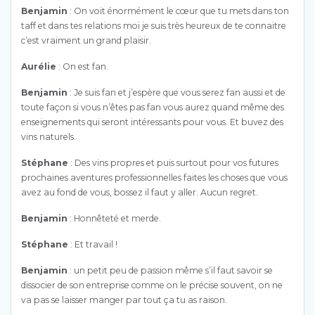
Benjamin
: On voit énormément le cœur que tu mets dans ton
taff et dans tes relations moi je suis très heureux de te connaitre
c’est vraiment un grand plaisir.
Aurélie
: On est fan.
Benjamin
: Je suis fan et j’espère que vous serez fan aussi et de
toute façon si vous n’êtes pas fan vous aurez quand même des
enseignements qui seront intéressants pour vous. Et buvez des
vins naturels.
Stéphane
: Des vins propres et puis surtout pour vos futures
prochaines aventures professionnelles faites les choses que vous
avez au fond de vous, bossez il faut y aller. Aucun regret.
Benjamin
: Honnêteté et merde.
Stéphane
: Et travail !
Benjamin
: un petit peu de passion même s’il faut savoir se
dissocier de son entreprise comme on le précise souvent, on ne
va pas se laisser manger par tout ça tu as raison.