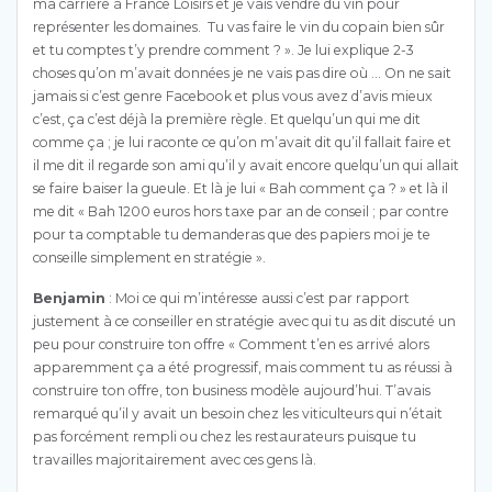
ma carrière à France Loisirs et je vais vendre du vin pour
représenter les domaines. Tu vas faire le vin du copain bien sûr
et tu comptes t’y prendre comment ? ». Je lui explique 2-3
choses qu’on m’avait données je ne vais pas dire où … On ne sait
jamais si c’est genre Facebook et plus vous avez d’avis mieux
c’est, ça c’est déjà la première règle. Et quelqu’un qui me dit
comme ça ; je lui raconte ce qu’on m’avait dit qu’il fallait faire et
il me dit il regarde son ami qu’il y avait encore quelqu’un qui allait
se faire baiser la gueule. Et là je lui « Bah comment ça ? » et là il
me dit « Bah 1200 euros hors taxe par an de conseil ; par contre
pour ta comptable tu demanderas que des papiers moi je te
conseille simplement en stratégie ».
Benjamin
: Moi ce qui m’intéresse aussi c’est par rapport
justement à ce conseiller en stratégie avec qui tu as dit discuté un
peu pour construire ton offre « Comment t’en es arrivé alors
apparemment ça a été progressif, mais comment tu as réussi à
construire ton offre, ton business modèle aujourd’hui. T’avais
remarqué qu’il y avait un besoin chez les viticulteurs qui n’était
pas forcément rempli ou chez les restaurateurs puisque tu
travailles majoritairement avec ces gens là.