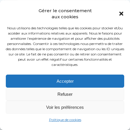
Gérer le consentement
aux cookies
Nous utilisons des technologies telles que les cookies pour stocker et/ou
accéder aux informations relatives aux appareils. Nous le faisons pour
Nom
*
améliorer l’expérience de navigation et pour afficher des publicités
personnalisées. Consentir à ces technologies nous permettra de traiter
des données telles que le comportement de navigation ou les ID uniques
sur ce site. Le fait de ne pas consentir ou de retirer son consentement
E-mail
*
peut avoir un effet négatif sur certaines fonctonnalités et
caractéristiques.
Site web
Accepter
Refuser
Voir les préférences
Politique de cookies
Ce site utilise Akismet pour réduire les indésirables.
En
savoir plus sur la façon dont les données de vos