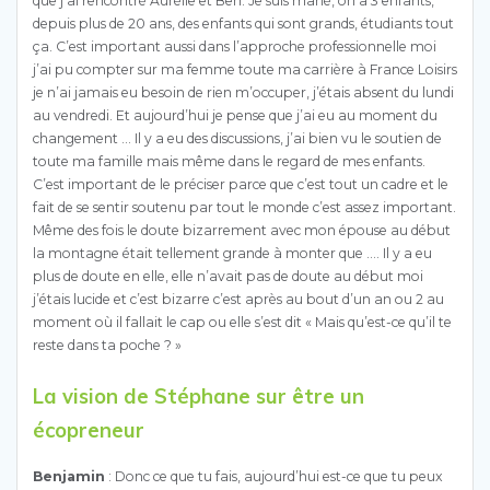
que j’ai rencontré Aurélie et Ben. Je suis marié, on a 3 enfants,
depuis plus de 20 ans, des enfants qui sont grands, étudiants tout
ça. C’est important aussi dans l’approche professionnelle moi
j’ai pu compter sur ma femme toute ma carrière à France Loisirs
je n’ai jamais eu besoin de rien m’occuper, j’étais absent du lundi
au vendredi. Et aujourd’hui je pense que j’ai eu au moment du
changement … Il y a eu des discussions, j’ai bien vu le soutien de
toute ma famille mais même dans le regard de mes enfants.
C’est important de le préciser parce que c’est tout un cadre et le
fait de se sentir soutenu par tout le monde c’est assez important.
Même des fois le doute bizarrement avec mon épouse au début
la montagne était tellement grande à monter que …. Il y a eu
plus de doute en elle, elle n’avait pas de doute au début moi
j’étais lucide et c’est bizarre c’est après au bout d’un an ou 2 au
moment où il fallait le cap ou elle s’est dit « Mais qu’est-ce qu’il te
reste dans ta poche ? »
La vision de Stéphane sur être un
écopreneur
Benjamin
: Donc ce que tu fais, aujourd’hui est-ce que tu peux