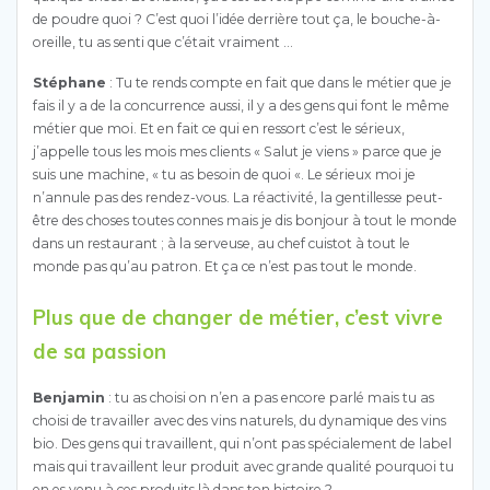
de poudre quoi ? C’est quoi l’idée derrière tout ça, le bouche-à-
oreille, tu as senti que c’était vraiment …
Stéphane
: Tu te rends compte en fait que dans le métier que je
fais il y a de la concurrence aussi, il y a des gens qui font le même
métier que moi. Et en fait ce qui en ressort c’est le sérieux,
j’appelle tous les mois mes clients « Salut je viens » parce que je
suis une machine, « tu as besoin de quoi «. Le sérieux moi je
n’annule pas des rendez-vous. La réactivité, la gentillesse peut-
être des choses toutes connes mais je dis bonjour à tout le monde
dans un restaurant ; à la serveuse, au chef cuistot à tout le
monde pas qu’au patron. Et ça ce n’est pas tout le monde.
Plus que de changer de métier, c’est vivre
de sa passion
Benjamin
: tu as choisi on n’en a pas encore parlé mais tu as
choisi de travailler avec des vins naturels, du dynamique des vins
bio. Des gens qui travaillent, qui n’ont pas spécialement de label
mais qui travaillent leur produit avec grande qualité pourquoi tu
en es venu à ces produits là dans ton histoire ?